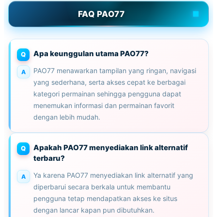
FAQ PAO77
Apa keunggulan utama PAO77?
PAO77 menawarkan tampilan yang ringan, navigasi
yang sederhana, serta akses cepat ke berbagai
kategori permainan sehingga pengguna dapat
menemukan informasi dan permainan favorit
dengan lebih mudah.
Apakah PAO77 menyediakan link alternatif
terbaru?
Ya karena PAO77 menyediakan link alternatif yang
diperbarui secara berkala untuk membantu
pengguna tetap mendapatkan akses ke situs
dengan lancar kapan pun dibutuhkan.