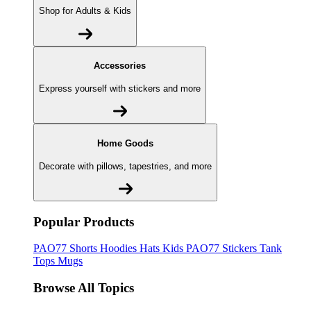
Shop for Adults & Kids
Accessories
Express yourself with stickers and more
Home Goods
Decorate with pillows, tapestries, and more
Popular Products
PAO77
Shorts
Hoodies
Hats
Kids PAO77
Stickers
Tank
Tops
Mugs
Browse All Topics