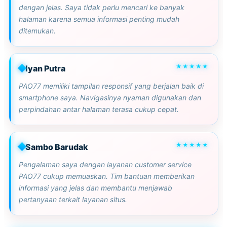
dengan jelas. Saya tidak perlu mencari ke banyak
halaman karena semua informasi penting mudah
ditemukan.
Iyan Putra
PAO77 memiliki tampilan responsif yang berjalan baik di
smartphone saya. Navigasinya nyaman digunakan dan
perpindahan antar halaman terasa cukup cepat.
Sambo Barudak
Pengalaman saya dengan layanan customer service
PAO77 cukup memuaskan. Tim bantuan memberikan
informasi yang jelas dan membantu menjawab
pertanyaan terkait layanan situs.