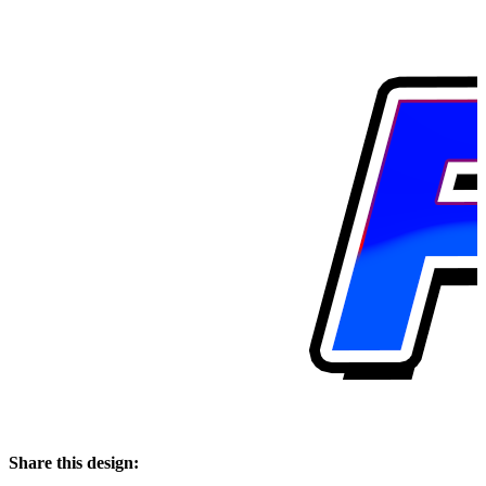
Share this design: