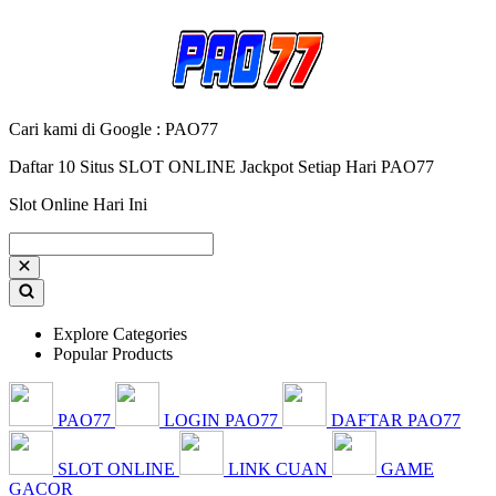
Cari kami di Google : PAO77
Daftar 10 Situs SLOT ONLINE Jackpot Setiap Hari PAO77
Slot Online Hari Ini
Explore Categories
Popular Products
PAO77
LOGIN PAO77
DAFTAR PAO77
SLOT ONLINE
LINK CUAN
GAME
GACOR