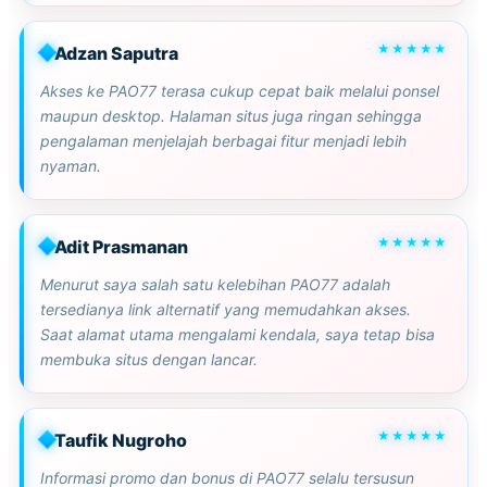
Adzan Saputra
Akses ke PAO77 terasa cukup cepat baik melalui ponsel
maupun desktop. Halaman situs juga ringan sehingga
pengalaman menjelajah berbagai fitur menjadi lebih
nyaman.
Adit Prasmanan
Menurut saya salah satu kelebihan PAO77 adalah
tersedianya link alternatif yang memudahkan akses.
Saat alamat utama mengalami kendala, saya tetap bisa
membuka situs dengan lancar.
Taufik Nugroho
Informasi promo dan bonus di PAO77 selalu tersusun