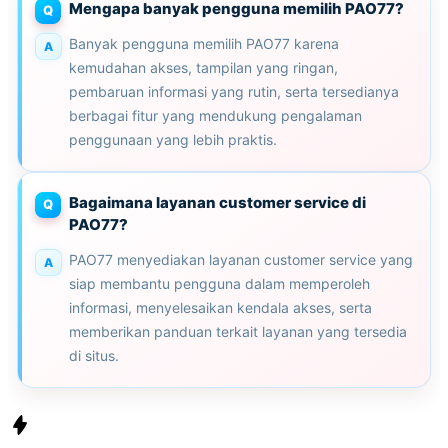
Mengapa banyak pengguna memilih PAO77?
Banyak pengguna memilih PAO77 karena
kemudahan akses, tampilan yang ringan,
pembaruan informasi yang rutin, serta tersedianya
berbagai fitur yang mendukung pengalaman
penggunaan yang lebih praktis.
Bagaimana layanan customer service di
PAO77?
PAO77 menyediakan layanan customer service yang
siap membantu pengguna dalam memperoleh
informasi, menyelesaikan kendala akses, serta
memberikan panduan terkait layanan yang tersedia
di situs.