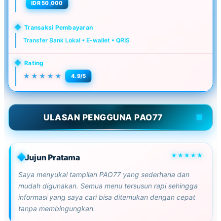
IDR 50,000
Transaksi Pembayaran
Transfer Bank Lokal • E-wallet • QRIS
Rating
4.9/5
ULASAN PENGGUNA PAO77
Jujun Pratama
Saya menyukai tampilan PAO77 yang sederhana dan
mudah digunakan. Semua menu tersusun rapi sehingga
informasi yang saya cari bisa ditemukan dengan cepat
tanpa membingungkan.