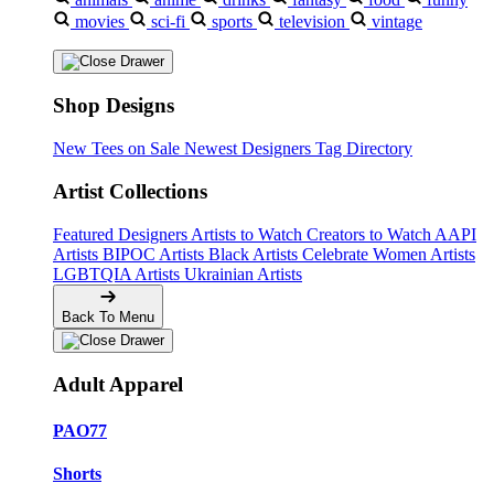
movies
sci-fi
sports
television
vintage
Shop Designs
New Tees on Sale
Newest Designers
Tag Directory
Artist Collections
Featured Designers
Artists to Watch
Creators to Watch
AAPI
Artists
BIPOC Artists
Black Artists
Celebrate Women Artists
LGBTQIA Artists
Ukrainian Artists
Back To Menu
Adult Apparel
PAO77
Shorts