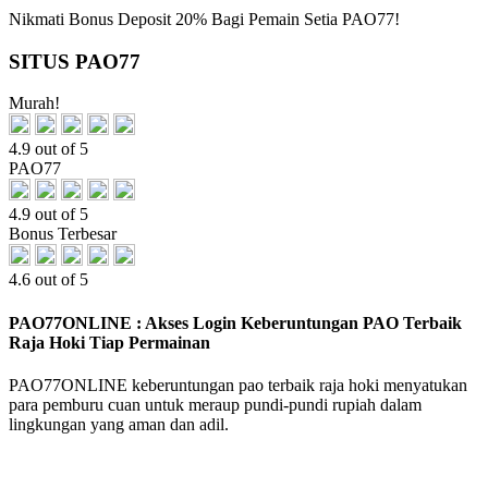
Nikmati
Bonus Deposit 20%
Bagi Pemain Setia
PAO77!
SITUS PAO77
Murah!
4.9 out of 5
PAO77
4.9 out of 5
Bonus Terbesar
4.6 out of 5
PAO77ONLINE : Akses Login Keberuntungan PAO Terbaik
Raja Hoki Tiap Permainan
PAO77ONLINE keberuntungan pao terbaik raja hoki menyatukan
para pemburu cuan untuk meraup pundi-pundi rupiah dalam
lingkungan yang aman dan adil.