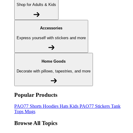
Shop for Adults & Kids
Accessories
Express yourself with stickers and more
Home Goods
Decorate with pillows, tapestries, and more
Popular Products
PAO77
Shorts
Hoodies
Hats
Kids PAO77
Stickers
Tank
Tops
Mugs
Browse All Topics