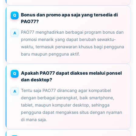
Bonus dan promo apa saja yang tersedia di
PAO77?
PAO77 menghadirkan berbagai program bonus dan
promosi menarik yang dapat berubah sewaktu-
waktu, termasuk penawaran khusus bagi pengguna
baru maupun pengguna aktif.
Apakah PAO77 dapat diakses melalui ponsel
dan desktop?
Tentu saja PAO77 dirancang agar kompatibel
dengan berbagai perangkat, baik smartphone,
tablet, maupun komputer desktop, sehingga
pengguna dapat mengakses situs dengan nyaman
di mana saja.