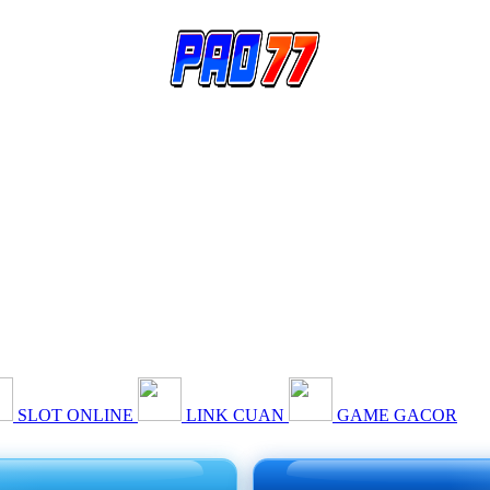
SLOT ONLINE
LINK CUAN
GAME GACOR