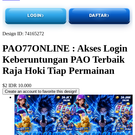
LOGIN
DAFTAR
Design ID: 74165272
PAO77ONLINE : Akses Login
Keberuntungan PAO Terbaik
Raja Hoki Tiap Permainan
$2
IDR 10.000
Create an account to favorite this design!