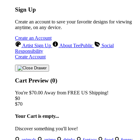
Sign Up
Create an account to save your favorite designs for viewing
anytime, on any device.
Create an Account
Artist Sign Up
About TeePublic
Social
Responsibility
Create Account
Cart Preview (0)
You're
$70.00
Away from
FREE US Shipping!
$0
$70
Your Cart is empty...
Discover something you'll love!
animals
anime
drinks
fantasy
food
funny