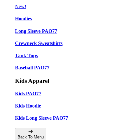
New!
Hoodies
Long Sleeve PAO77
Crewneck Sweatshirts
Tank Tops
Baseball PAO77
Kids Apparel
Kids PAO77
Kids Hoodie
Kids Long Sleeve PAO77
Back To Menu