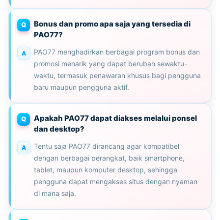
Bonus dan promo apa saja yang tersedia di
PAO77?
PAO77 menghadirkan berbagai program bonus dan
promosi menarik yang dapat berubah sewaktu-
waktu, termasuk penawaran khusus bagi pengguna
baru maupun pengguna aktif.
Apakah PAO77 dapat diakses melalui ponsel
dan desktop?
Tentu saja PAO77 dirancang agar kompatibel
dengan berbagai perangkat, baik smartphone,
tablet, maupun komputer desktop, sehingga
pengguna dapat mengakses situs dengan nyaman
di mana saja.