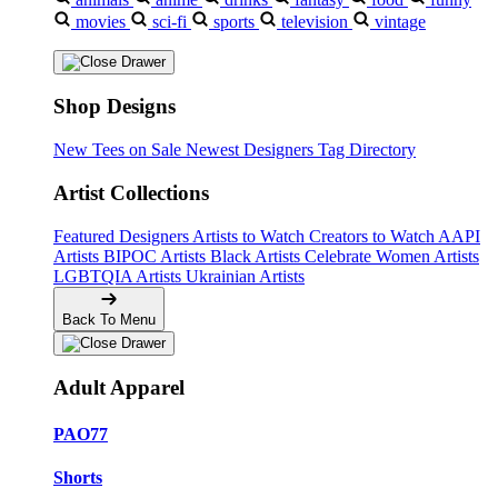
movies
sci-fi
sports
television
vintage
Shop Designs
New Tees on Sale
Newest Designers
Tag Directory
Artist Collections
Featured Designers
Artists to Watch
Creators to Watch
AAPI
Artists
BIPOC Artists
Black Artists
Celebrate Women Artists
LGBTQIA Artists
Ukrainian Artists
Back To Menu
Adult Apparel
PAO77
Shorts