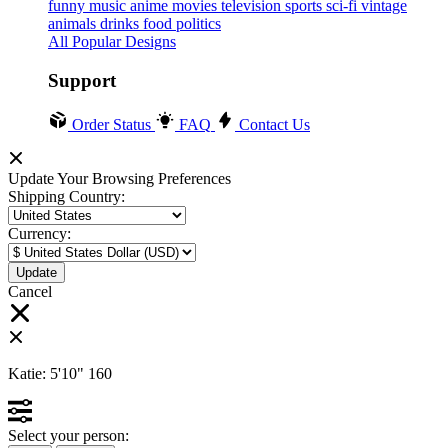
funny
music
anime
movies
television
sports
sci-fi
vintage
animals
drinks
food
politics
All Popular Designs
Support
Order Status
FAQ
Contact Us
Update Your Browsing Preferences
Shipping Country:
Currency:
Cancel
Katie:
5'10"
160
Select your person: