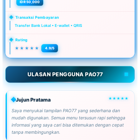
IDR 50,000
Transaksi Pembayaran
Transfer Bank Lokal • E-wallet • QRIS
Rating
4.9/5
ULASAN PENGGUNA PAO77
Jujun Pratama
Saya menyukai tampilan PAO77 yang sederhana dan
mudah digunakan. Semua menu tersusun rapi sehingga
informasi yang saya cari bisa ditemukan dengan cepat
tanpa membingungkan.