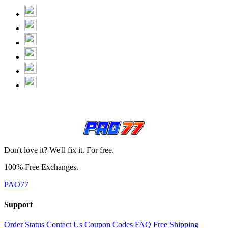
Don't love it? We'll fix it. For free.
100% Free Exchanges.
PAO77
Support
Order Status
Contact Us
Coupon Codes
FAQ
Free Shipping