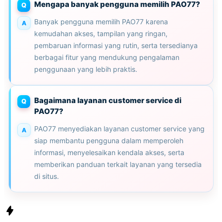
Mengapa banyak pengguna memilih PAO77?
Banyak pengguna memilih PAO77 karena
kemudahan akses, tampilan yang ringan,
pembaruan informasi yang rutin, serta tersedianya
berbagai fitur yang mendukung pengalaman
penggunaan yang lebih praktis.
Bagaimana layanan customer service di
PAO77?
PAO77 menyediakan layanan customer service yang
siap membantu pengguna dalam memperoleh
informasi, menyelesaikan kendala akses, serta
memberikan panduan terkait layanan yang tersedia
di situs.