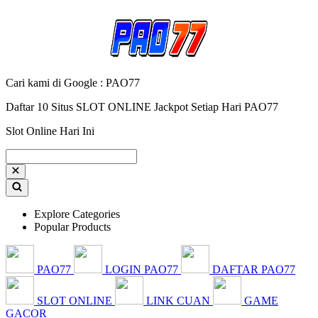
Cari kami di Google : PAO77
Daftar 10 Situs SLOT ONLINE Jackpot Setiap Hari PAO77
Slot Online Hari Ini
Explore Categories
Popular Products
PAO77
LOGIN PAO77
DAFTAR PAO77
SLOT ONLINE
LINK CUAN
GAME
GACOR