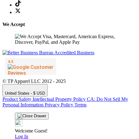
We Accept
© TP Apparel LLC 2012 - 2025
United States - $ USD
Product Safety
Intellectual Property Policy
CA: Do Not Sell My
Personal Information
Privacy Policy
Terms
Welcome Guest!
Log In