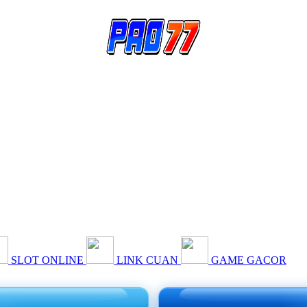
SLOT ONLINE
LINK CUAN
GAME GACOR