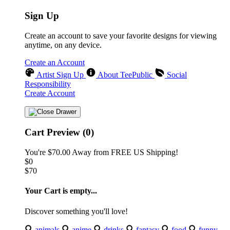
Sign Up
Create an account to save your favorite designs for viewing
anytime, on any device.
Create an Account
Artist Sign Up
About TeePublic
Social
Responsibility
Create Account
Cart Preview (0)
You're
$70.00
Away from
FREE US Shipping!
$0
$70
Your Cart is empty...
Discover something you'll love!
animals
anime
drinks
fantasy
food
funny