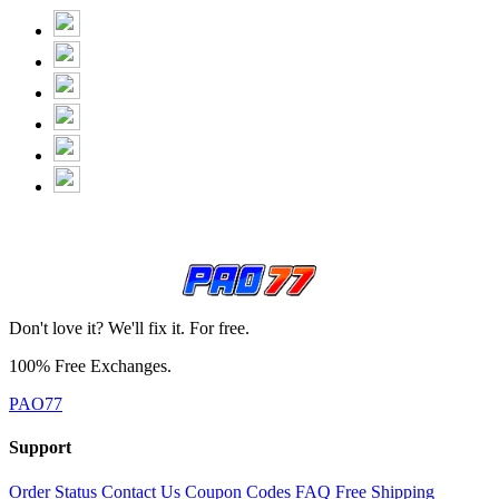
Don't love it? We'll fix it. For free.
100% Free Exchanges.
PAO77
Support
Order Status
Contact Us
Coupon Codes
FAQ
Free Shipping