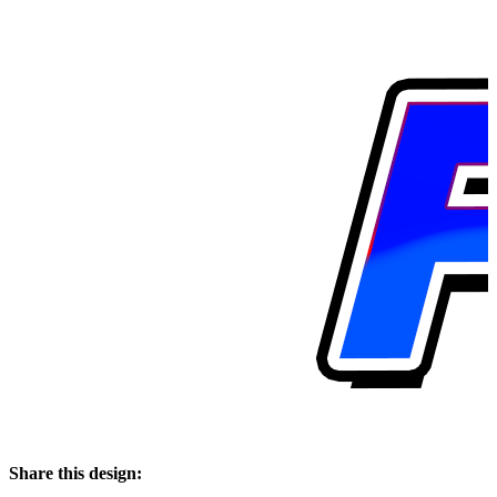
Share this design: