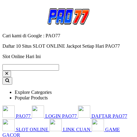
Cari kami di Google : PAO77
Daftar 10 Situs SLOT ONLINE Jackpot Setiap Hari PAO77
Slot Online Hari Ini
Explore Categories
Popular Products
PAO77
LOGIN PAO77
DAFTAR PAO77
SLOT ONLINE
LINK CUAN
GAME
GACOR