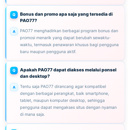
Bonus dan promo apa saja yang tersedia di
PAO77?
PAO77 menghadirkan berbagai program bonus dan
promosi menarik yang dapat berubah sewaktu-
waktu, termasuk penawaran khusus bagi pengguna
baru maupun pengguna aktif.
Apakah PAO77 dapat diakses melalui ponsel
dan desktop?
Tentu saja PAO77 dirancang agar kompatibel
dengan berbagai perangkat, baik smartphone,
tablet, maupun komputer desktop, sehingga
pengguna dapat mengakses situs dengan nyaman
di mana saja.