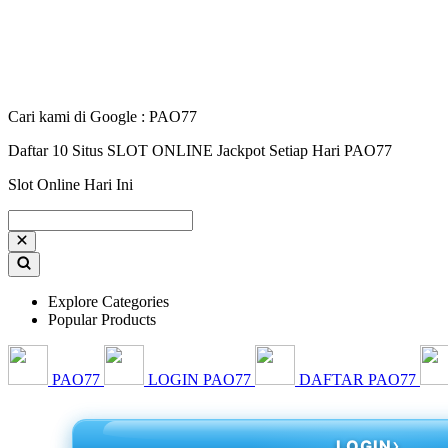
Cari kami di Google : PAO77
Daftar 10 Situs SLOT ONLINE Jackpot Setiap Hari PAO77
Slot Online Hari Ini
Explore Categories
Popular Products
PAO77
LOGIN PAO77
DAFTAR PAO77
LOGIN