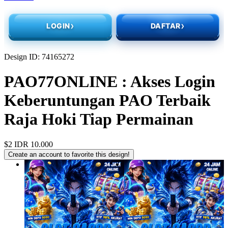
LOGIN
DAFTAR
Design ID: 74165272
PAO77ONLINE : Akses Login
Keberuntungan PAO Terbaik
Raja Hoki Tiap Permainan
$2
IDR 10.000
Create an account to favorite this design!