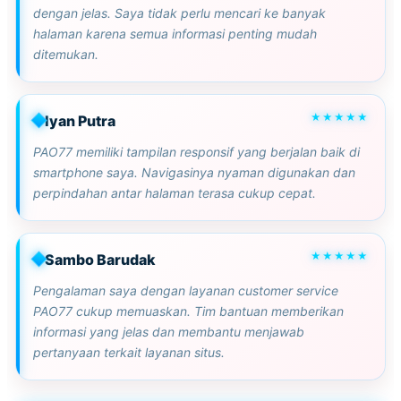
dengan jelas. Saya tidak perlu mencari ke banyak
halaman karena semua informasi penting mudah
ditemukan.
Iyan Putra
PAO77 memiliki tampilan responsif yang berjalan baik di
smartphone saya. Navigasinya nyaman digunakan dan
perpindahan antar halaman terasa cukup cepat.
Sambo Barudak
Pengalaman saya dengan layanan customer service
PAO77 cukup memuaskan. Tim bantuan memberikan
informasi yang jelas dan membantu menjawab
pertanyaan terkait layanan situs.