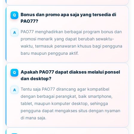
Bonus dan promo apa saja yang tersedia di
PAO77?
PAO77 menghadirkan berbagai program bonus dan
promosi menarik yang dapat berubah sewaktu-
waktu, termasuk penawaran khusus bagi pengguna
baru maupun pengguna aktif.
Apakah PAO77 dapat diakses melalui ponsel
dan desktop?
Tentu saja PAO77 dirancang agar kompatibel
dengan berbagai perangkat, baik smartphone,
tablet, maupun komputer desktop, sehingga
pengguna dapat mengakses situs dengan nyaman
di mana saja.