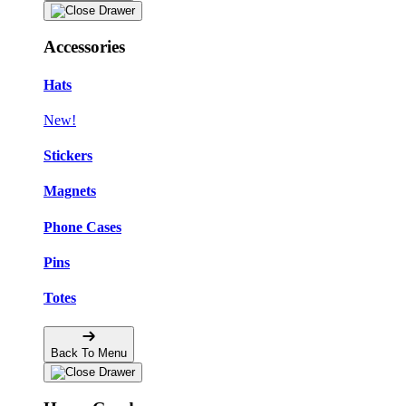
Accessories
Hats
New!
Stickers
Magnets
Phone Cases
Pins
Totes
Back To Menu