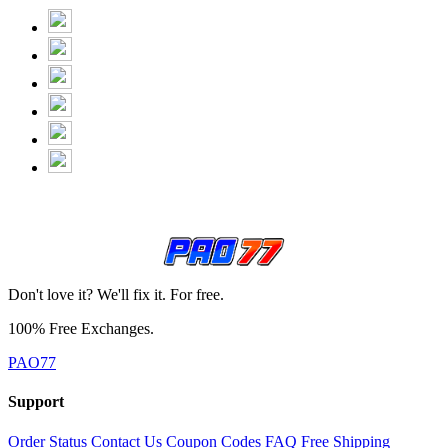
Don't love it? We'll fix it. For free.
100% Free Exchanges.
PAO77
Support
Order Status
Contact Us
Coupon Codes
FAQ
Free Shipping