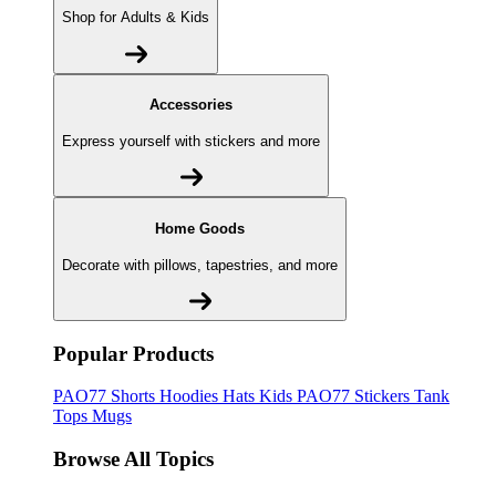
Shop for Adults & Kids
Accessories
Express yourself with stickers and more
Home Goods
Decorate with pillows, tapestries, and more
Popular Products
PAO77
Shorts
Hoodies
Hats
Kids PAO77
Stickers
Tank
Tops
Mugs
Browse All Topics