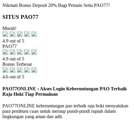
Nikmati
Bonus Deposit 20%
Bagi Pemain Setia
PAO77!
SITUS PAO77
Murah!
4.9 out of 5
PAO77
4.9 out of 5
Bonus Terbesar
4.6 out of 5
PAO77ONLINE : Akses Login Keberuntungan PAO Terbaik
Raja Hoki Tiap Permainan
PAO77ONLINE keberuntungan pao terbaik raja hoki menyatukan
para pemburu cuan untuk meraup pundi-pundi rupiah dalam
lingkungan yang aman dan adil.