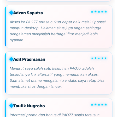
Adzan Saputra
Akses ke PAO77 terasa cukup cepat baik melalui ponsel
maupun desktop. Halaman situs juga ringan sehingga
pengalaman menjelajah berbagai fitur menjadi lebih
nyaman.
Adit Prasmanan
Menurut saya salah satu kelebihan PAO77 adalah
tersedianya link alternatif yang memudahkan akses.
Saat alamat utama mengalami kendala, saya tetap bisa
membuka situs dengan lancar.
Taufik Nugroho
Informasi promo dan bonus di PAO77 selalu tersusun