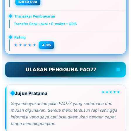
IDR 50,000
Transaksi Pembayaran
Transfer Bank Lokal • E-wallet • QRIS
Rating
4.9/5
ULASAN PENGGUNA PAO77
Jujun Pratama
Saya menyukai tampilan PAO77 yang sederhana dan
mudah digunakan. Semua menu tersusun rapi sehingga
informasi yang saya cari bisa ditemukan dengan cepat
tanpa membingungkan.