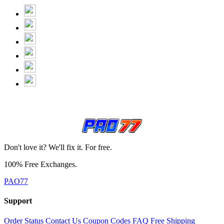
Don't love it? We'll fix it. For free.
100% Free Exchanges.
PAO77
Support
Order Status
Contact Us
Coupon Codes
FAQ
Free Shipping