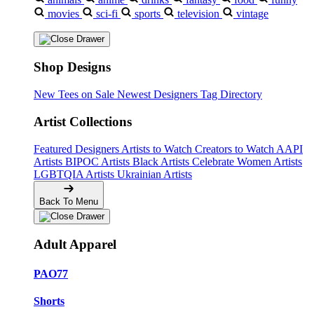
movies
sci-fi
sports
television
vintage
Shop Designs
New Tees on Sale
Newest Designers
Tag Directory
Artist Collections
Featured Designers
Artists to Watch
Creators to Watch
AAPI
Artists
BIPOC Artists
Black Artists
Celebrate Women Artists
LGBTQIA Artists
Ukrainian Artists
Back To Menu
Adult Apparel
PAO77
Shorts