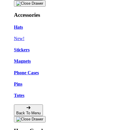
Accessories
Hats
New!
Stickers
Magnets
Phone Cases
Pins
Totes
Back To Menu