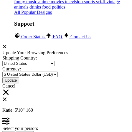
funny
music
anime
movies
television
sports
sci-fi
vintage
animals
drinks
food
politics
All Popular Designs
Support
Order Status
FAQ
Contact Us
Update Your Browsing Preferences
Shipping Country:
Currency:
Cancel
Katie:
5'10"
160
Select your person: