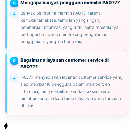
Mengapa banyak pengguna memilih PAO77?
Banyak pengguna memilih PAO77 karena
kemudahan akses, tampilan yang ringan,
pembaruan informasi yang rutin, serta tersedianya
berbagai fitur yang mendukung pengalaman
penggunaan yang lebih praktis.
Bagaimana layanan customer service di
PAO77?
PAO77 menyediakan layanan customer service yang
siap membantu pengguna dalam memperoleh
informasi, menyelesaikan kendala akses, serta
memberikan panduan terkait layanan yang tersedia
di situs.