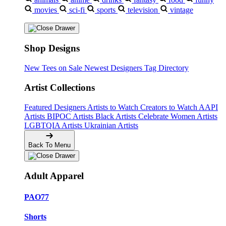
movies
sci-fi
sports
television
vintage
Shop Designs
New Tees on Sale
Newest Designers
Tag Directory
Artist Collections
Featured Designers
Artists to Watch
Creators to Watch
AAPI
Artists
BIPOC Artists
Black Artists
Celebrate Women Artists
LGBTQIA Artists
Ukrainian Artists
Back To Menu
Adult Apparel
PAO77
Shorts