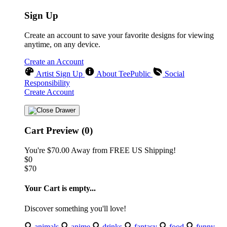
Sign Up
Create an account to save your favorite designs for viewing
anytime, on any device.
Create an Account
Artist Sign Up
About TeePublic
Social
Responsibility
Create Account
Cart Preview (0)
You're
$70.00
Away from
FREE US Shipping!
$0
$70
Your Cart is empty...
Discover something you'll love!
animals
anime
drinks
fantasy
food
funny