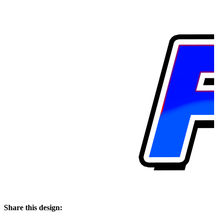
Share this design: