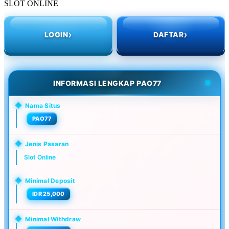
SLOT ONLINE
LOGIN
DAFTAR
INFORMASI LENGKAP PAO77
Nama Situs
PAO77
Jenis Pasaran
Slot Online
Minimal Deposit
IDR 25,000
Minimal Withdraw