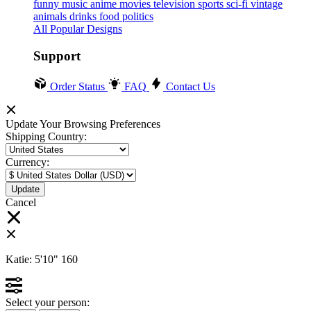
funny
music
anime
movies
television
sports
sci-fi
vintage
animals
drinks
food
politics
All Popular Designs
Support
Order Status
FAQ
Contact Us
Update Your Browsing Preferences
Shipping Country:
Currency:
Cancel
Katie:
5'10"
160
Select your person: