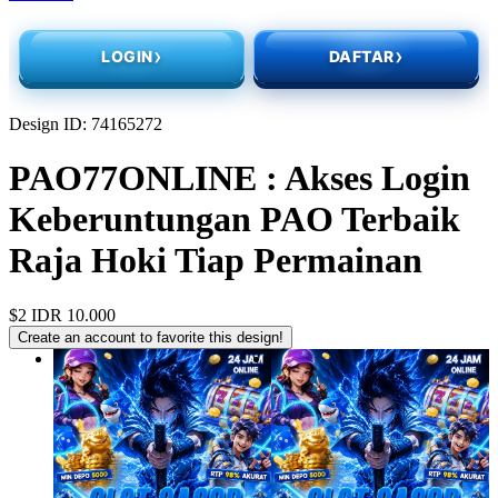
LOGIN
DAFTAR
Design ID: 74165272
PAO77ONLINE : Akses Login
Keberuntungan PAO Terbaik
Raja Hoki Tiap Permainan
$2
IDR 10.000
Create an account to favorite this design!