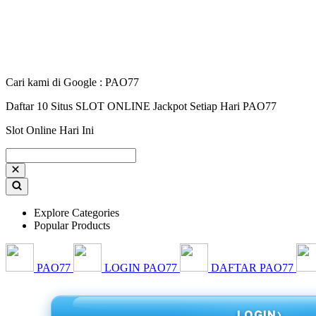
Cari kami di Google : PAO77
Daftar 10 Situs SLOT ONLINE Jackpot Setiap Hari PAO77
Slot Online Hari Ini
Explore Categories
Popular Products
PAO77
LOGIN PAO77
DAFTAR PAO77
LOGIN