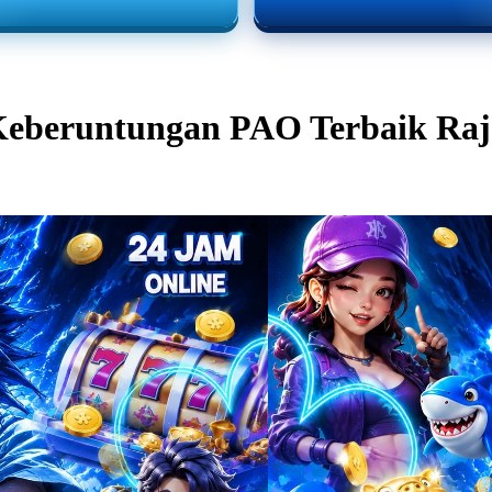
eberuntungan PAO Terbaik Raj