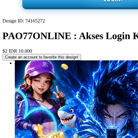
Design ID: 74165272
PAO77ONLINE : Akses Login K
$2
IDR 10.000
Create an account to favorite this design!