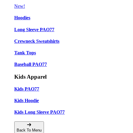
New!
Hoodies
Long Sleeve PAO77
Crewneck Sweatshirts
Tank Tops
Baseball PAO77
Kids Apparel
Kids PAO77
Kids Hoodie
Kids Long Sleeve PAO77
Back To Menu