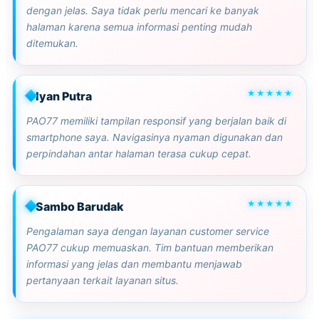
dengan jelas. Saya tidak perlu mencari ke banyak
halaman karena semua informasi penting mudah
ditemukan.
Iyan Putra
PAO77 memiliki tampilan responsif yang berjalan baik di
smartphone saya. Navigasinya nyaman digunakan dan
perpindahan antar halaman terasa cukup cepat.
Sambo Barudak
Pengalaman saya dengan layanan customer service
PAO77 cukup memuaskan. Tim bantuan memberikan
informasi yang jelas dan membantu menjawab
pertanyaan terkait layanan situs.