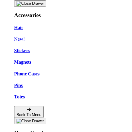
Accessories
Hats
New!
Stickers
Magnets
Phone Cases
Pins
Totes
Back To Menu