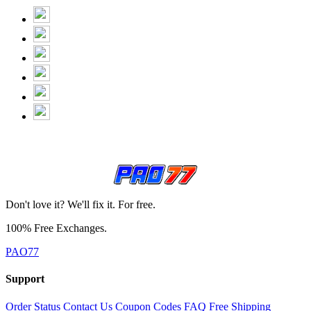
Don't love it? We'll fix it. For free.
100% Free Exchanges.
PAO77
Support
Order Status
Contact Us
Coupon Codes
FAQ
Free Shipping