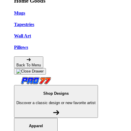
Home Goods
Mugs
Tapestries
Wall Art
Pillows
Back To Menu
Shop Designs
Discover a classic design or new favorite artist
Apparel