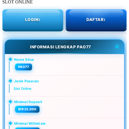
SLOT ONLINE
LOGIN
DAFTAR
INFORMASI LENGKAP PAO77
Nama Situs
PAO77
Jenis Pasaran
Slot Online
Minimal Deposit
IDR 25,000
Minimal Withdraw