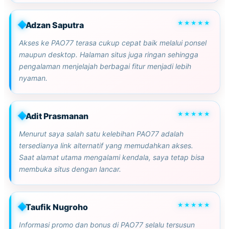
Adzan Saputra
Akses ke PAO77 terasa cukup cepat baik melalui ponsel
maupun desktop. Halaman situs juga ringan sehingga
pengalaman menjelajah berbagai fitur menjadi lebih
nyaman.
Adit Prasmanan
Menurut saya salah satu kelebihan PAO77 adalah
tersedianya link alternatif yang memudahkan akses.
Saat alamat utama mengalami kendala, saya tetap bisa
membuka situs dengan lancar.
Taufik Nugroho
Informasi promo dan bonus di PAO77 selalu tersusun