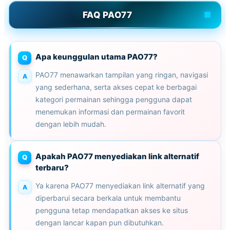
FAQ PAO77
Apa keunggulan utama PAO77?
PAO77 menawarkan tampilan yang ringan, navigasi
yang sederhana, serta akses cepat ke berbagai
kategori permainan sehingga pengguna dapat
menemukan informasi dan permainan favorit
dengan lebih mudah.
Apakah PAO77 menyediakan link alternatif
terbaru?
Ya karena PAO77 menyediakan link alternatif yang
diperbarui secara berkala untuk membantu
pengguna tetap mendapatkan akses ke situs
dengan lancar kapan pun dibutuhkan.