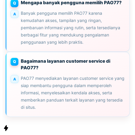
Mengapa banyak pengguna memilih PAO77?
Banyak pengguna memilih PAO77 karena
kemudahan akses, tampilan yang ringan,
pembaruan informasi yang rutin, serta tersedianya
berbagai fitur yang mendukung pengalaman
penggunaan yang lebih praktis.
Bagaimana layanan customer service di
PAO77?
PAO77 menyediakan layanan customer service yang
siap membantu pengguna dalam memperoleh
informasi, menyelesaikan kendala akses, serta
memberikan panduan terkait layanan yang tersedia
di situs.