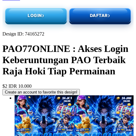
LOGIN
DAFTAR
Design ID: 74165272
PAO77ONLINE : Akses Login
Keberuntungan PAO Terbaik
Raja Hoki Tiap Permainan
$2
IDR 10.000
Create an account to favorite this design!