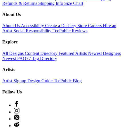
Refunds & Returns
Shipping Info
Size Chart
About Us
About Us
Accessibility
Create a Dashery Store
Careers
Hire an
Artist
Social Responsibility
TeePublic Reviews
Explore
All Designs
Content Directory
Featured Artists
Newest Designers
Newest PAO77
Tag Directory
Artists
Artist Signup
Design Guide
TeePublic Blog
Follow Us