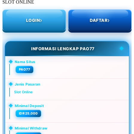
SLOT ONLINE
LOGIN
DAFTAR
INFORMASI LENGKAP PAO77
Nama Situs
PAO77
Jenis Pasaran
Slot Online
Minimal Deposit
IDR 25,000
Minimal Withdraw