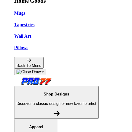
Home Goods
Mugs
Tapestries
Wall Art
Pillows
Back To Menu
Shop Designs
Discover a classic design or new favorite artist
Apparel