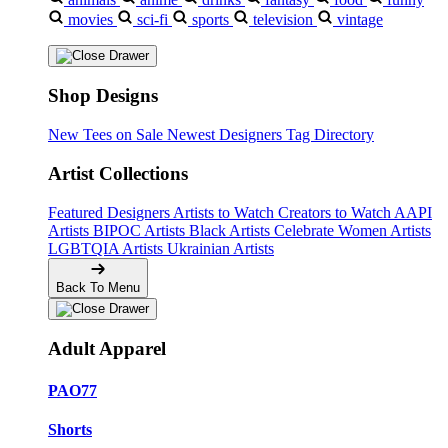
movies
sci-fi
sports
television
vintage
Shop Designs
New Tees on Sale
Newest Designers
Tag Directory
Artist Collections
Featured Designers
Artists to Watch
Creators to Watch
AAPI
Artists
BIPOC Artists
Black Artists
Celebrate Women Artists
LGBTQIA Artists
Ukrainian Artists
Back To Menu
Adult Apparel
PAO77
Shorts