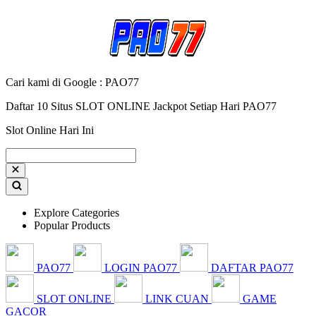
Cari kami di Google : PAO77
Daftar 10 Situs SLOT ONLINE Jackpot Setiap Hari PAO77
Slot Online Hari Ini
Explore Categories
Popular Products
PAO77
LOGIN PAO77
DAFTAR PAO77
SLOT ONLINE
LINK CUAN
GAME
GACOR