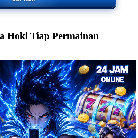
a Hoki Tiap Permainan