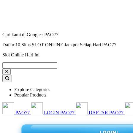
Cari kami di Google : PAO77
Daftar 10 Situs SLOT ONLINE Jackpot Setiap Hari PAO77
Slot Online Hari Ini
Explore Categories
Popular Products
PAO77
LOGIN PAO77
DAFTAR PAO77
LOGIN