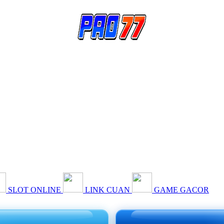
SLOT ONLINE
LINK CUAN
GAME GACOR