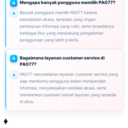
Mengapa banyak pengguna memilih PAO77?
Banyak pengguna memilih PAO77 karena
kemudahan akses, tampilan yang ringan,
pembaruan informasi yang rutin, serta tersedianya
berbagai fitur yang mendukung pengalaman
penggunaan yang lebih praktis.
Bagaimana layanan customer service di
PAO77?
PAO77 menyediakan layanan customer service yang
siap membantu pengguna dalam memperoleh
informasi, menyelesaikan kendala akses, serta
memberikan panduan terkait layanan yang tersedia
di situs.