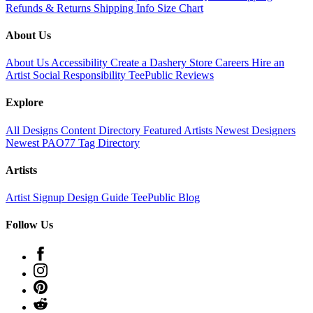
Refunds & Returns
Shipping Info
Size Chart
About Us
About Us
Accessibility
Create a Dashery Store
Careers
Hire an
Artist
Social Responsibility
TeePublic Reviews
Explore
All Designs
Content Directory
Featured Artists
Newest Designers
Newest PAO77
Tag Directory
Artists
Artist Signup
Design Guide
TeePublic Blog
Follow Us