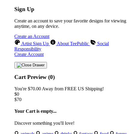
Sign Up
Create an account to save your favorite designs for viewing
anytime, on any device.
Create an Account
Artist Sign Up
About TeePublic
Social
Responsibility
Create Account
Cart Preview (0)
You're
$70.00
Away from
FREE US Shipping!
$0
$70
Your Cart is empty...
Discover something you'll love!
animals
anime
drinks
fantasy
food
funny