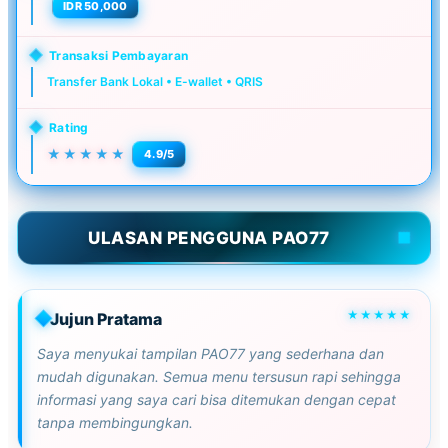
IDR 50,000
Transaksi Pembayaran
Transfer Bank Lokal • E-wallet • QRIS
Rating
4.9/5
ULASAN PENGGUNA PAO77
Jujun Pratama
Saya menyukai tampilan PAO77 yang sederhana dan
mudah digunakan. Semua menu tersusun rapi sehingga
informasi yang saya cari bisa ditemukan dengan cepat
tanpa membingungkan.