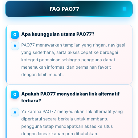
FAQ PAO77
Apa keunggulan utama PAO77?
PAO77 menawarkan tampilan yang ringan, navigasi
yang sederhana, serta akses cepat ke berbagai
kategori permainan sehingga pengguna dapat
menemukan informasi dan permainan favorit
dengan lebih mudah.
Apakah PAO77 menyediakan link alternatif
terbaru?
Ya karena PAO77 menyediakan link alternatif yang
diperbarui secara berkala untuk membantu
pengguna tetap mendapatkan akses ke situs
dengan lancar kapan pun dibutuhkan.