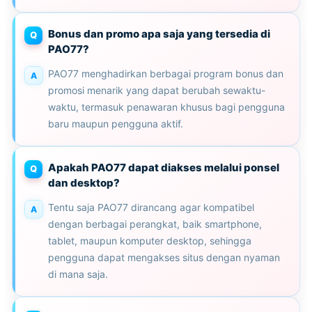
Bonus dan promo apa saja yang tersedia di
PAO77?
PAO77 menghadirkan berbagai program bonus dan
promosi menarik yang dapat berubah sewaktu-
waktu, termasuk penawaran khusus bagi pengguna
baru maupun pengguna aktif.
Apakah PAO77 dapat diakses melalui ponsel
dan desktop?
Tentu saja PAO77 dirancang agar kompatibel
dengan berbagai perangkat, baik smartphone,
tablet, maupun komputer desktop, sehingga
pengguna dapat mengakses situs dengan nyaman
di mana saja.