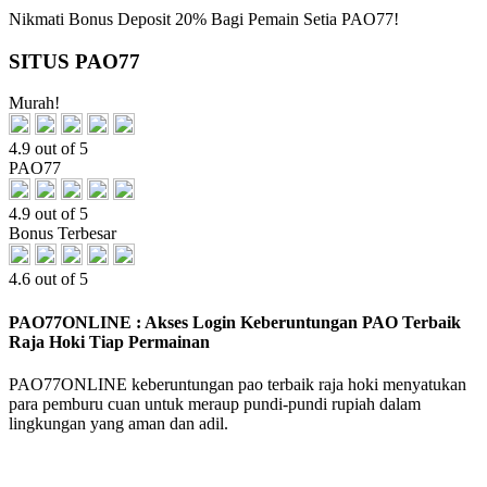
Nikmati
Bonus Deposit 20%
Bagi Pemain Setia
PAO77!
SITUS PAO77
Murah!
4.9 out of 5
PAO77
4.9 out of 5
Bonus Terbesar
4.6 out of 5
PAO77ONLINE : Akses Login Keberuntungan PAO Terbaik
Raja Hoki Tiap Permainan
PAO77ONLINE keberuntungan pao terbaik raja hoki menyatukan
para pemburu cuan untuk meraup pundi-pundi rupiah dalam
lingkungan yang aman dan adil.