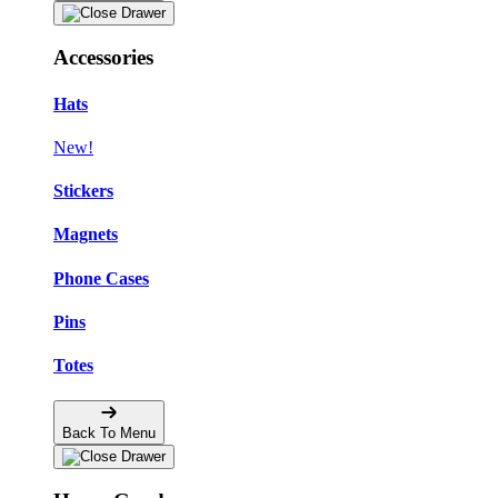
Accessories
Hats
New!
Stickers
Magnets
Phone Cases
Pins
Totes
Back To Menu