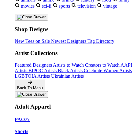
movies
sci-fi
sports
television
vintage
Shop Designs
New Tees on Sale
Newest Designers
Tag Directory
Artist Collections
Featured Designers
Artists to Watch
Creators to Watch
AAPI
Artists
BIPOC Artists
Black Artists
Celebrate Women Artists
LGBTQIA Artists
Ukrainian Artists
Back To Menu
Adult Apparel
PAO77
Shorts