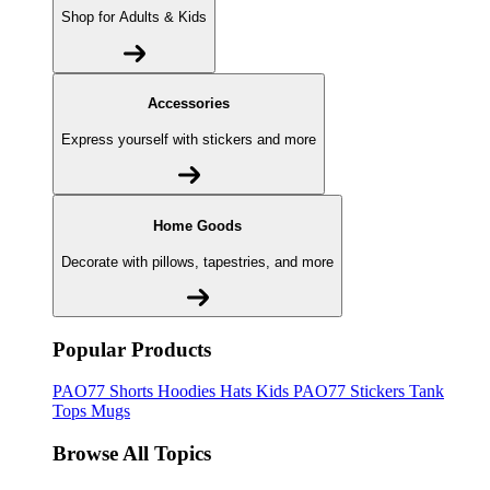
Shop for Adults & Kids
Accessories
Express yourself with stickers and more
Home Goods
Decorate with pillows, tapestries, and more
Popular Products
PAO77
Shorts
Hoodies
Hats
Kids PAO77
Stickers
Tank
Tops
Mugs
Browse All Topics