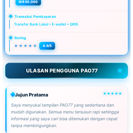
IDR 50,000
Transaksi Pembayaran
Transfer Bank Lokal • E-wallet • QRIS
Rating
4.9/5
ULASAN PENGGUNA PAO77
Jujun Pratama
Saya menyukai tampilan PAO77 yang sederhana dan
mudah digunakan. Semua menu tersusun rapi sehingga
informasi yang saya cari bisa ditemukan dengan cepat
tanpa membingungkan.