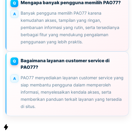
Mengapa banyak pengguna memilih PAO77?
Banyak pengguna memilih PAO77 karena
kemudahan akses, tampilan yang ringan,
pembaruan informasi yang rutin, serta tersedianya
berbagai fitur yang mendukung pengalaman
penggunaan yang lebih praktis.
Bagaimana layanan customer service di
PAO77?
PAO77 menyediakan layanan customer service yang
siap membantu pengguna dalam memperoleh
informasi, menyelesaikan kendala akses, serta
memberikan panduan terkait layanan yang tersedia
di situs.