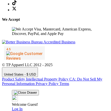
We Accept
© TP Apparel LLC 2012 - 2025
United States - $ USD
Product Safety
Intellectual Property Policy
CA: Do Not Sell My
Personal Information
Privacy Policy
Terms
Welcome Guest!
Log In