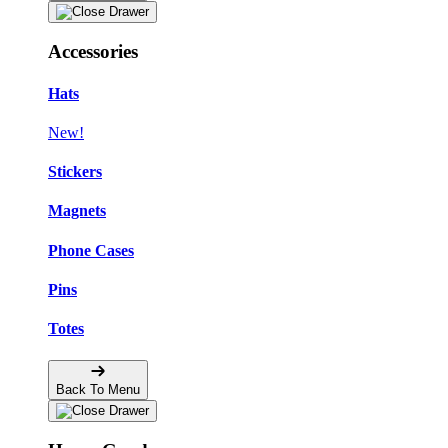
Accessories
Hats
New!
Stickers
Magnets
Phone Cases
Pins
Totes
Back To Menu