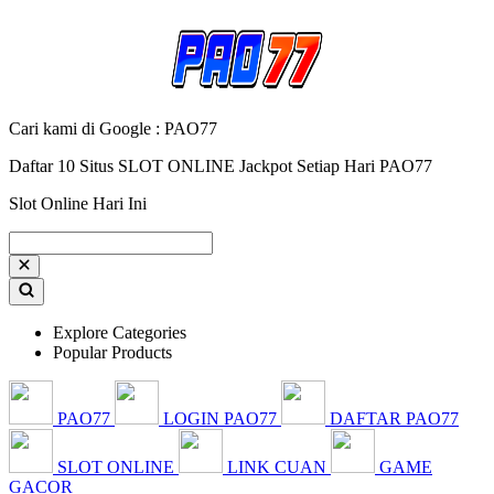
Cari kami di Google : PAO77
Daftar 10 Situs SLOT ONLINE Jackpot Setiap Hari PAO77
Slot Online Hari Ini
Explore Categories
Popular Products
PAO77
LOGIN PAO77
DAFTAR PAO77
SLOT ONLINE
LINK CUAN
GAME
GACOR