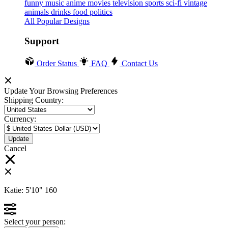
funny
music
anime
movies
television
sports
sci-fi
vintage
animals
drinks
food
politics
All Popular Designs
Support
Order Status
FAQ
Contact Us
Update Your Browsing Preferences
Shipping Country:
Currency:
Cancel
Katie:
5'10"
160
Select your person: