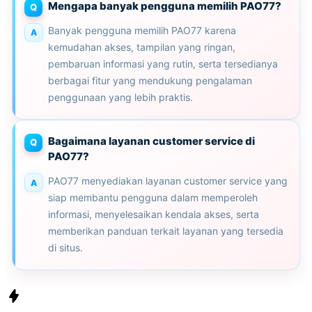
Mengapa banyak pengguna memilih PAO77?
Banyak pengguna memilih PAO77 karena
kemudahan akses, tampilan yang ringan,
pembaruan informasi yang rutin, serta tersedianya
berbagai fitur yang mendukung pengalaman
penggunaan yang lebih praktis.
Bagaimana layanan customer service di
PAO77?
PAO77 menyediakan layanan customer service yang
siap membantu pengguna dalam memperoleh
informasi, menyelesaikan kendala akses, serta
memberikan panduan terkait layanan yang tersedia
di situs.