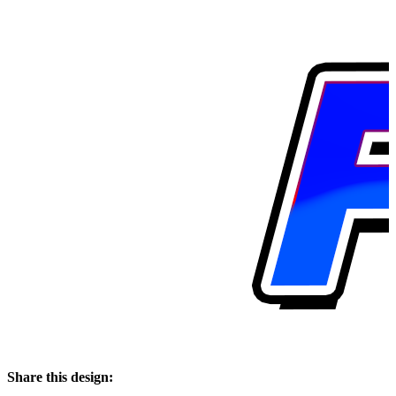
Share this design: