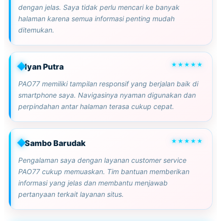
dengan jelas. Saya tidak perlu mencari ke banyak
halaman karena semua informasi penting mudah
ditemukan.
Iyan Putra
PAO77 memiliki tampilan responsif yang berjalan baik di
smartphone saya. Navigasinya nyaman digunakan dan
perpindahan antar halaman terasa cukup cepat.
Sambo Barudak
Pengalaman saya dengan layanan customer service
PAO77 cukup memuaskan. Tim bantuan memberikan
informasi yang jelas dan membantu menjawab
pertanyaan terkait layanan situs.