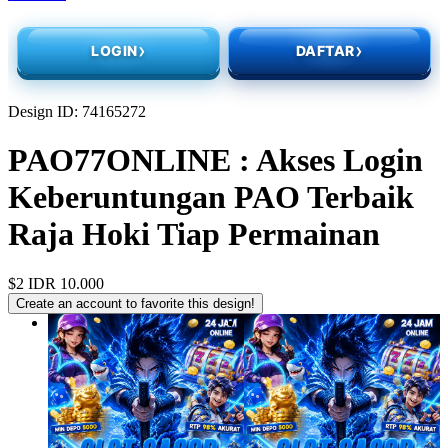
LOGIN
DAFTAR
Design ID: 74165272
PAO77ONLINE : Akses Login
Keberuntungan PAO Terbaik
Raja Hoki Tiap Permainan
$2
IDR 10.000
Create an account to favorite this design!